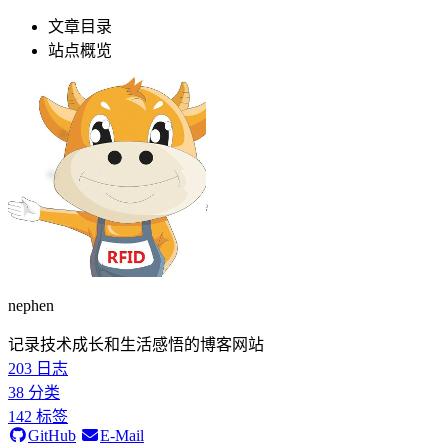
文章目录
站点概览
nephen
记录技术成长和生活感悟的博客网站
203
日志
38
分类
142
标签
GitHub
E-Mail