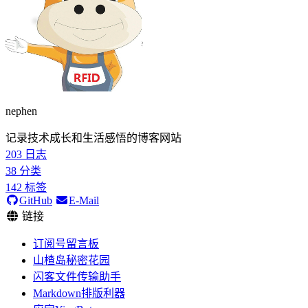
nephen
记录技术成长和生活感悟的博客网站
203
日志
38
分类
142
标签
GitHub
E-Mail
链接
订阅号留言板
山楂岛秘密花园
闪客文件传输助手
Markdown排版利器