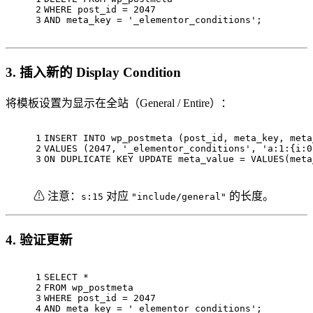
2
WHERE
 post_id 
=
2047
3
AND
 meta_key 
=
'_elementor_conditions'
;
3. 插入新的 Display Condition
将模板设置为显示在全站（General / Entire）：
1
INSERT INTO
 wp_postmeta (post_id, meta_key, meta
2
VALUES
 (
2047
, 
'_elementor_conditions'
, 
'a:1:{i:0
3
ON
 DUPLICATE KEY 
UPDATE
 meta_value 
=
VALUES
(meta
⚠ 注意：
对应
的长度。
s:15
"include/general"
4. 验证更新
1
SELECT
*
2
FROM
 wp_postmeta 
3
WHERE
 post_id 
=
2047
4
AND
 meta_key 
=
'_elementor_conditions'
;