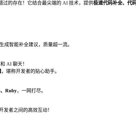
容错过的存在！它结合最尖端的 AI 技术，提供
极速代码补全、代
快速生成智能补全建议，质量超一流。
和 AI 聊天！
辑
，堪称开发者的贴心助手。
t、Ruby
，一网打尽。
，享受开发者之间的高效互动！