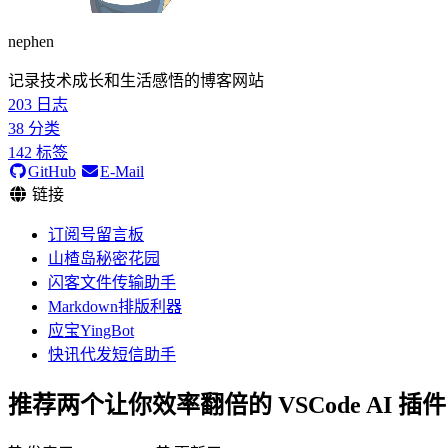
nephen
记录技术成长和生活感悟的博客网站
203
日志
38
分类
142
标签
GitHub
E-Mail
链接
订阅号留言板
山楂岛秘密花园
闪客文件传输助手
Markdown排版利器
应宝YingBot
快讯代发短信助手
推荐两个让你效率翻倍的 VSCode AI 插