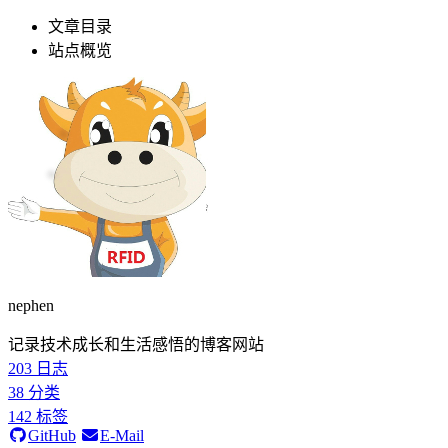
文章目录
站点概览
nephen
记录技术成长和生活感悟的博客网站
203
日志
38
分类
142
标签
GitHub
E-Mail